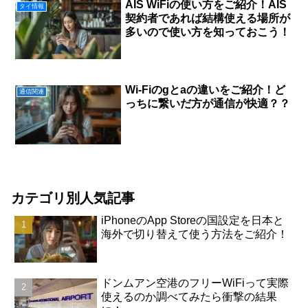
AIS WiFiの使い方をご紹介！AIS
タイ情報
契約者であれば結構使える場所が
多いので使い方を知っておこう！
Wi-Fiのgとaの違いをご紹介！ど
通信関連
っちに繋いだ方が通信が快適？？
カテゴリ別人気記事
iPhoneのApp Storeの国設定を日本と
海外で切り替えて使う方法をご紹介！
ドンムアン空港のフリーWiFiって実際
使えるのか調べてみたら衝撃の結果