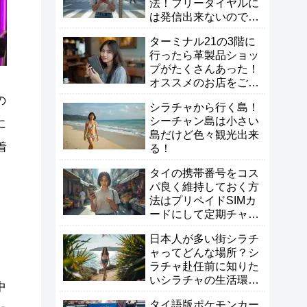
法！フリーダイヤルに
は発信出来ないので注
意！
ターミナル21の3階に
行ったら革製品ショッ
プがたくさんあった！
オススメのお店をご紹
介！
の
シラチャから行く島！
シーチャン島は小さい
に
島だけど色々観光出来
着
る！
タイの携帯番号をコス
パ良く維持しておく方
法はプリペイドSIMカ
ードにして定期チャー
ジがオススメ！
日本人が多い街シラチ
ャってどんな場所？シ
ラチャ赴任前に知りた
いシラチャの生活環境
中
を徹底解説！
タイ語版ポケモンカー