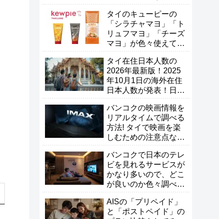
【タイ生活】
タイのキューピーの
「シラチャマヨ」「ト
リュフマヨ」「チーズ
マヨ」が色々使えて便
利なので試して欲し
タイ在住日本人数の
い！
2026年最新版！2025
年10月1日の海外在住
日本人数が発表！日本
人は増えた？減った？
バンコクの映画情報を
リアルタイムで調べる
方法! タイで映画を楽
しむための注意点な
ど！
バンコクで日本のテレ
ビを見れるサービスが
かなり多いので、どこ
が良いのか色々調べて
比較してみた！
AISの「プリペイド」
と「ポストペイド」の