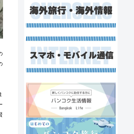
の
の
ま
ー
賢