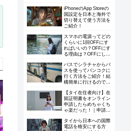
iPhoneのApp Storeの
国設定を日本と海外で
切り替えて使う方法を
ご紹介！
スマホの電源ってどの
くらいに1回OFFにす
ればいいの？OFFにす
る理由は？OFFにしな
い方が良い？
バスでシラチャからバ
スを使ってバンコクに
行く方法をご紹介！結
構簡単に行けるので試
してみよう！
【タイ在住者向け】在
留証明書をオンライン
申請したらめちゃくち
ゃ楽だった！｜申請方
法・必要書類・受け取
タイから日本への国際
り方まとめ
電話を格安にする方