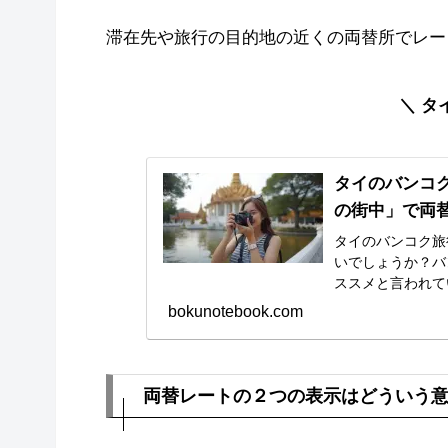
滞在先や旅行の目的地の近くの両替所でレー
＼ タ
タイのバンコ
の街中」で両
タイのバンコク旅
いでしょうか？バ
ススメと言われています
空港とタイの街中
bokunotebook.com
の程度両替するか
両替レートの２つの表示はどういう