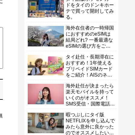
に
ドをタイのドンキホー
テで買って開封してみ
る。
海外在住者の一時帰国
におすすめのeSIMは
結局どれ? 一番最適な
eSIMの選び方をご紹
介！
タイ赴任・長期滞在に
おすすめ！1年使える
プリペイドSIMカード
をご紹介！AISのネッ
トマラソン
海外赴任が決まったら
楽天モバイルを持って
いくのがオススメ！
SMS受信・国際電話・
一時帰国が快適！
暇つぶしにタイ版
無
NETFLIXを申し込んで
みたら意外に良かった
のでオススメしたい！