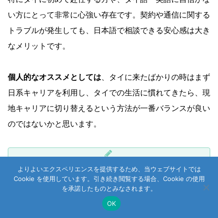
い方にとって非常に心強い存在です。契約や通信に関する
トラブルが発生しても、日本語で相談できる安心感は大き
なメリットです。
個人的なオススメとしては
、タイに来たばかりの時はまず
日系キャリアを利用し、タイでの生活に慣れてきたら、現
地キャリアに切り替えるという方法が一番バランスが良い
のではないかと思います。
初めての海外生活で不安が多い中、携帯電話の契約や
よりよいエクスペリエンスを提供するため、当ウェブサイトでは
Cookie を使用しています。引き続き閲覧する場合、Cookie の使用
サポート面で悩むことがないのは、スムーズに新生活
を承諾したものとみなされます。
をスタートさせるための大きなポイントです。タイ生
OK
活が軌道に乗り、日常的にタイ語や英語での対応に慣