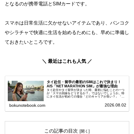
となるのが携帯電話とSIMカードです。
スマホは日常生活に欠かせないアイテムであり、バンコク
やシラチャで快適に生活を始めるためにも、早めに準備し
ておきたいところです。
＼ 最近はこれも人気 ／
タイ赴任・留学の最初のSIMはこれで決まり！
AIS「NET MARATHON SIM」が最強な理由
タイ赴任やタイ留学が決まった時、最初に悩むことの一つ
が「スマホ回線をどうするか？」ではないでしょうか。特
にタイ生活が初めての場合「どのキャリアが良い？」「月
額はいくら？」「プリペイドで十分？」「通信速度は大丈
夫？」など、不安なポイントがかな...
2026.08.02
bokunotebook.com
この記事の目次