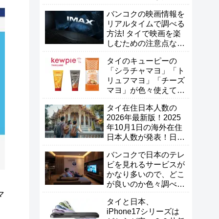
【タイ生活】
バンコクの映画情報を
リアルタイムで調べる
方法! タイで映画を楽
しむための注意点な
ど！
タイのキューピーの
「シラチャマヨ」「ト
リュフマヨ」「チーズ
マヨ」が色々使えて便
利なので試して欲し
タイ在住日本人数の
い！
2026年最新版！2025
年10月1日の海外在住
日本人数が発表！日本
人は増えた？減った？
バンコクで日本のテレ
ビを見れるサービスが
かなり多いので、どこ
が良いのか色々調べて
マ
比較してみた！
タイと日本、
iPhone17シリーズは