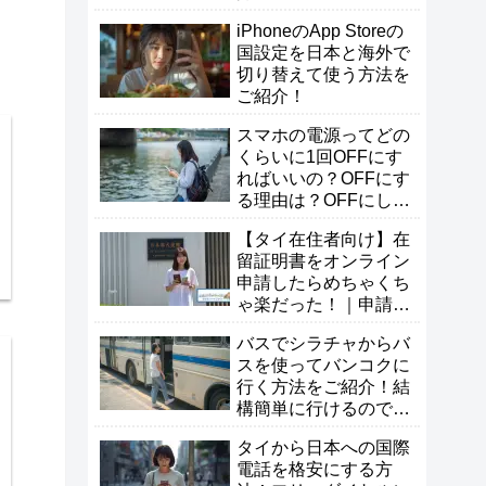
iPhoneのApp Storeの
国設定を日本と海外で
切り替えて使う方法を
ご紹介！
スマホの電源ってどの
くらいに1回OFFにす
ればいいの？OFFにす
る理由は？OFFにしな
い方が良い？
【タイ在住者向け】在
留証明書をオンライン
申請したらめちゃくち
ゃ楽だった！｜申請方
法・必要書類・受け取
バスでシラチャからバ
り方まとめ
スを使ってバンコクに
行く方法をご紹介！結
構簡単に行けるので試
してみよう！
タイから日本への国際
電話を格安にする方