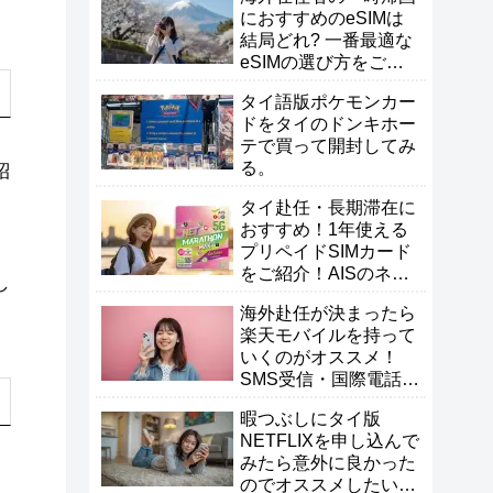
におすすめのeSIMは
結局どれ? 一番最適な
eSIMの選び方をご紹
介！
タイ語版ポケモンカー
ドをタイのドンキホー
テで買って開封してみ
る。
紹
タイ赴任・長期滞在に
おすすめ！1年使える
プリペイドSIMカード
をご紹介！AISのネッ
し
トマラソン
海外赴任が決まったら
楽天モバイルを持って
いくのがオススメ！
SMS受信・国際電話・
一時帰国が快適！
暇つぶしにタイ版
NETFLIXを申し込んで
みたら意外に良かった
のでオススメしたい！