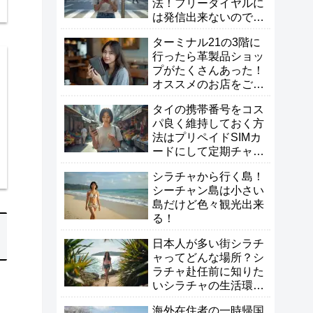
法！フリーダイヤルに
は発信出来ないので注
意！
ターミナル21の3階に
行ったら革製品ショッ
プがたくさんあった！
オススメのお店をご紹
介！
タイの携帯番号をコス
パ良く維持しておく方
法はプリペイドSIMカ
ードにして定期チャー
ジがオススメ！
シラチャから行く島！
シーチャン島は小さい
島だけど色々観光出来
る！
日本人が多い街シラチ
ャってどんな場所？シ
ラチャ赴任前に知りた
いシラチャの生活環境
紹
を徹底解説！
海外在住者の一時帰国