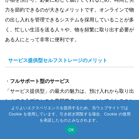
力を節約できるのが大きなメリットです。オンラインで物
の出し入れを管理できるシステムを採用していることが多
く、忙しい生活を送る人々や、物を頻繁に取り出す必要が
ある人にとって非常に便利です。
サービス提供型セルフストレージのメリット
・
フルサポート型のサービス
「サービス提供型」の最大の魅力は、預け入れから取り出
しまでの全プロセスを専門業者がサポートしてくれること
よりよいエクスペリエンスを提供するため、当ウェブサイトでは
です。利用者は、自分で物をストレージ施設に持ち込む必
Cookie を使用しています。引き続き閲覧する場合、Cookie の使用
を承諾したものとみなされます。
要がなく、業者が自宅やオフィスまで物を引き取りに来て
OK
くれます。さらに、必要な時に保管している物をリクエス