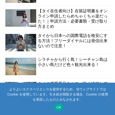
【タイ在住者向け】在留証明書をオン
ライン申請したらめちゃくちゃ楽だっ
た！｜申請方法・必要書類・受け取り
方まとめ
タイから日本への国際電話を格安にす
る方法！フリーダイヤルには発信出来
ないので注意！
シラチャから行く島！シーチャン島は
小さい島だけど色々観光出来る！
タイの携帯番号をコスパ良く維持して
おく方法はプリペイドSIMカードにし
よりよいエクスペリエンスを提供するため、当ウェブサイトでは
て定期チャージがオススメ！
Cookie を使用しています。引き続き閲覧する場合、Cookie の使用
を承諾したものとみなされます。
OK
ターミナル21の3階に行ったら革製品
ショップがたくさんあった！オススメ