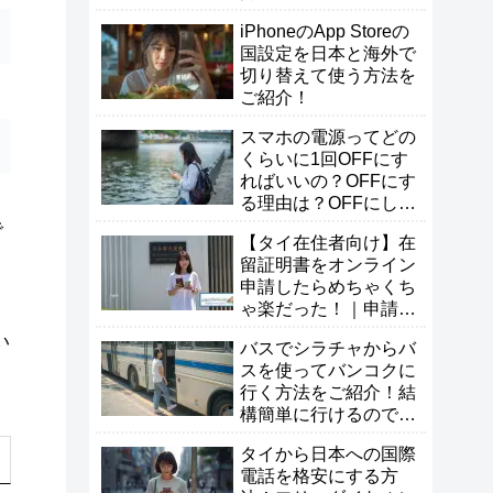
iPhoneのApp Storeの
国設定を日本と海外で
切り替えて使う方法を
ご紹介！
スマホの電源ってどの
くらいに1回OFFにす
ればいいの？OFFにす
る理由は？OFFにしな
い方が良い？
で
【タイ在住者向け】在
留証明書をオンライン
申請したらめちゃくち
ゃ楽だった！｜申請方
法・必要書類・受け取
い
バスでシラチャからバ
り方まとめ
スを使ってバンコクに
行く方法をご紹介！結
構簡単に行けるので試
してみよう！
タイから日本への国際
電話を格安にする方