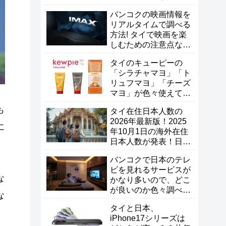
【タイ生活】
バンコクの映画情報を
リアルタイムで調べる
方法! タイで映画を楽
しむための注意点な
ど！
タイのキューピーの
「シラチャマヨ」「ト
リュフマヨ」「チーズ
マヨ」が色々使えて便
利なので試して欲し
も
タイ在住日本人数の
い！
2026年最新版！2025
に
年10月1日の海外在住
日本人数が発表！日本
人は増えた？減った？
バンコクで日本のテレ
ビを見れるサービスが
な
かなり多いので、どこ
が良いのか色々調べて
な
比較してみた！
タイと日本、
iPhone17シリーズは