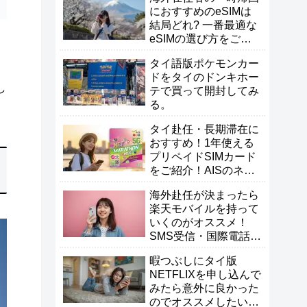
におすすめのeSIMは
結局どれ? 一番最適な
eSIMの選び方をご紹
介！
タイ語版ポケモンカー
ドをタイのドンキホー
し
テで買って開封してみ
る。
タイ赴任・長期滞在に
おすすめ！1年使える
プリペイドSIMカード
をご紹介！AISのネッ
トマラソン
海外赴任が決まったら
楽天モバイルを持って
いくのがオススメ！
SMS受信・国際電話・
一時帰国が快適！
暇つぶしにタイ版
NETFLIXを申し込んで
みたら意外に良かった
のでオススメしたい！