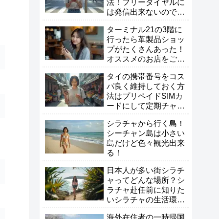
法！フリーダイヤルに
は発信出来ないので注
意！
ターミナル21の3階に
行ったら革製品ショッ
プがたくさんあった！
オススメのお店をご紹
介！
タイの携帯番号をコス
パ良く維持しておく方
法はプリペイドSIMカ
ードにして定期チャー
ジがオススメ！
シラチャから行く島！
シーチャン島は小さい
島だけど色々観光出来
る！
日本人が多い街シラチ
ャってどんな場所？シ
ラチャ赴任前に知りた
いシラチャの生活環境
を徹底解説！
海外在住者の一時帰国