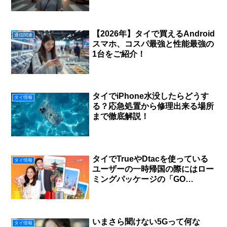
【2026年】タイで買えるAndroid
通信関連
スマホ、コスパ最強と性能最強の
1台をご紹介！
タイでiPhone水没したらどうす
タイ情報
る？応急処置から修理出来る場所
まで徹底解説！
タイでTrueやDtacを使っている
タイ情報
ユーザーの一時帰国の際にはロー
ミングパッケージの「GO
Travel」で決まり！
いまさら聞けない5Gって何な
タイ情報