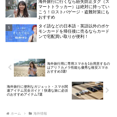
海外旅行に行くなら紛失防止タグ（ス
マートトラッカー）は絶対に持ってい
こう！ロストバゲージ・盗難対策にも
おすすめ
タイ語などの日本語・英語以外のポケ
モンカードを帰任後に売るならカード
ンで宅配買い取りが便利！
海外旅行用に専用スマホを1台用意するの
はアリ？カメラ性能も優秀な格安スマホ
おすすめ3選!
海外旅行に便利なガジェット・スマホ関
連アイテム完全ガイド！快適な旅に必須
のおすすめアイテム7選
ホーム
海外情報