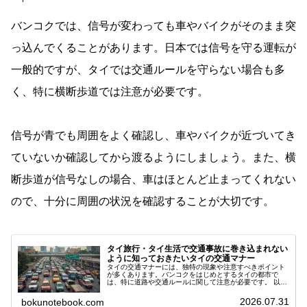
バンコクでは、信号が変わっても車やバイクがそのまま突
っ込んでくることがあります。日本では信号を守る運転が
一般的ですが、タイでは交通ルールを守らない場合も多
く、特に横断歩道では注意が必要です。
信号が青でも周囲をよく確認し、車やバイクが近づいてき
ていないか確認してから渡るようにしましょう。また、横
断歩道が信号なしの場合、車はほとんど止まってくれない
ので、十分に周囲の状況を確認することが大切です。
タイ旅行・タイ生活で交通事故に巻き込まれない
ように知っておきたいタイの交通マナー
タイの交通マナーには、独特の現象や注意すべきポイント
が多くあります。バンコクをはじめとするタイの都市で
は、特に道路や交通ルールに関して注意が必要です。 以下
に、「タイで気をつけたい交通マナーあるある」を項目ご
とにまとめてみたので是非チェックしてみて下さい。 タイ
2026.07.31
bokunotebook.com
で気をつけたい交通マナーあるある タイの交通事情は、日