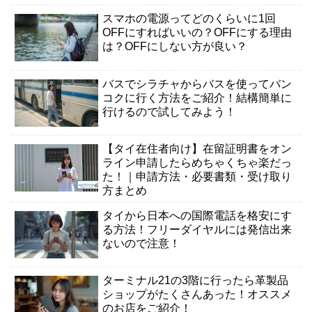
スマホの電源ってどのくらいに1回
OFFにすればいいの？OFFにする理由
は？OFFにしない方が良い？
バスでシラチャからバスを使ってバン
コクに行く方法をご紹介！結構簡単に
行けるので試してみよう！
【タイ在住者向け】在留証明書をオン
ライン申請したらめちゃくちゃ楽だっ
た！｜申請方法・必要書類・受け取り
方まとめ
タイから日本への国際電話を格安にす
る方法！フリーダイヤルには発信出来
ないので注意！
ターミナル21の3階に行ったら革製品
ショップがたくさんあった！オススメ
のお店をご紹介！