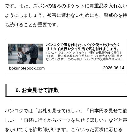
です。また、ズボンの後ろのポケットに貴重品を入れない
ようにしましょう。被害に遭わないためにも、警戒心を持
ち続けることが重要です。
バンコクで気を付けたいバイク使ったひったく
り！タイ旅行やタイ生活で気を付けましょう。
バンコクでは、バイクひったくり事件が比較的多く発生し
ており、特に観光客や在住邦人にとっては大きな関心事と
なっています。 この犯罪は、バンコクの交通事情や人混み
を利用した非常に巧妙な手口で行われており、犯人は瞬時
に物を奪って逃げ去るため、被害者は何が起こったのか理
2026.06.14
bokunotebook.com
解する暇もないことが多いのです。
6. お金見せて詐欺
バンコクでは「お札を見せてほしい」「日本円を見せて欲
しい」「両替に行くからバーツを見せてほしい」などと声
をかけてくる詐欺師がいます。こういった要求に応じる