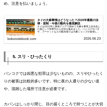
め、注意を払いましょう。
タイの大麻事情はどうなった？2026年最新の法
律・規制・今後の動向を徹底解説
タイは2022年に東南アジアで初めて大麻を事実上合法化し
た国として世界中から注目を集めました。バンコクやパタ
ヤ、プーケットなどの観光地では大麻ショップが急増し、
多くの外国人観光客が訪れるようになりました。しかし、
その後の急激な市場拡大や規制...
2026.06.23
bokunotebook.com
5. スリ・ひったくり
バンコクでは凶悪な犯罪は少ないものの、スリやひったく
りの被害は比較的多いです。特に夜の人通りの少ない道
や、混雑した場所で注意が必要です。
カバンはしっかり閉じ、目の届くところで持つことが大切