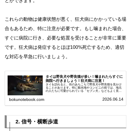
とができます。
これらの動物は健康状態が悪く、狂犬病にかかっている場
合もあるため、特に注意が必要です。もし噛まれた場合、
すぐに病院に行き、必要な処置を受けることが非常に重要
です。狂犬病は発症するとほぼ100%死亡するため、適切
な対応を早急に行いましょう。
タイは野良犬や野良猫が多い！噛まれたらすぐに
病院へ行きましょう！狂犬病に注意！
タイを訪れると、街のあちこちで野良犬や野良猫を見かけ
ることがあります。特に観光地やコンビニの前では、地元
の人たちに可愛がられている「セブン犬」などもよく見ら
れ、旅行者にとっては微笑ましい光景に映るかもしれませ
ん。 しかし、注意しなければならないのが「狂犬病」のリ
2026.06.14
bokunotebook.com
スクです。タイでは依然として狂犬病の症例が報告されて
おり、噛まれたり引っかかれたりした場合はすぐに病院で
処置を受ける必要があります。 楽しい旅を安全に過ごすた
めにも、動物との接触には十分注意しましょう。
2. 信号・横断歩道