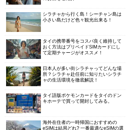
シラチャから行く島！シーチャン島は
小さい島だけど色々観光出来る！
タイの携帯番号をコスパ良く維持して
おく方法はプリペイドSIMカードにし
て定期チャージがオススメ！
日本人が多い街シラチャってどんな場
所？シラチャ赴任前に知りたいシラチ
ャの生活環境を徹底解説！
タイ語版ポケモンカードをタイのドン
キホーテで買って開封してみる。
海外在住者の一時帰国におすすめの
eSIMは結局どれ? 一番最適なeSIMの選