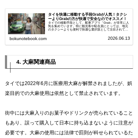
タイを快適に移動する手段Grabが人気！タクシ
ーよりGrabの方が快適で安全なのでオススメ！
タイでの移動手段として、配車アプリ「Grab」が非常に人
気を集めています。特に観光客や駐在員にとっては、地元
のタクシーよりも便利で快適な選択肢として注目されてい
ます。今回は、Grabの魅力や利用時の注意点を含め、詳し
くご紹介します。＼ タイ...
2026.06.13
bokunotebook.com
4. 大麻関連商品
タイでは2022年6月に医療用大麻が解禁されましたが、娯
楽目的での大麻使用は依然として禁止されています。
街中には大麻入りのお菓子やドリンクが売られていること
もあり、誤って購入して日本に持ち込まないように注意が
必要です。大麻の使用には法律で罰則が科せられているた