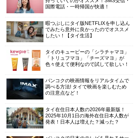
持っていくのがオススメ！SMS受信・
国際電話・一時帰国が快適！
暇つぶしにタイ版NETFLIXを申し込ん
でみたら意外に良かったのでオススメ
したい！【タイ生活】
タイのキューピーの「シラチャマヨ」
「トリュフマヨ」「チーズマヨ」が
色々使えて便利なので試して欲しい！
バンコクの映画情報をリアルタイムで
調べる方法! タイで映画を楽しむため
の注意点など！
タイ在住日本人数の2026年最新版！
2025年10月1日の海外在住日本人数が
発表！日本人は増えた？減った？