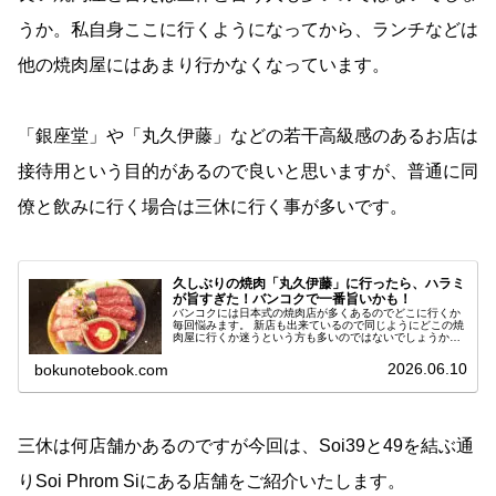
うか。私自身ここに行くようになってから、ランチなどは
他の焼肉屋にはあまり行かなくなっています。
「銀座堂」や「丸久伊藤」などの若干高級感のあるお店は
接待用という目的があるので良いと思いますが、普通に同
僚と飲みに行く場合は三休に行く事が多いです。
久しぶりの焼肉「丸久伊藤」に行ったら、ハラミ
が旨すぎた！バンコクで一番旨いかも！
バンコクには日本式の焼肉店が多くあるのでどこに行くか
毎回悩みます。 新店も出来ているので同じようにどこの焼
肉屋に行くか迷うという方も多いのではないでしょうか。
タイでも焼肉の人気は高く、日本人だけでなく現地のタイ
人にも愛されているため、さまざまなスタイルの焼肉店が
2026.06.10
bokunotebook.com
揃っています。 今回はそんな日本式焼肉屋さんの中でもオ
ススメのお店「丸久伊藤」をご紹介いたします。 まだ行っ
た事が無いという方は是非行ってみて下さい。
三休は何店舗かあるのですが今回は、Soi39と49を結ぶ通
りSoi Phrom Siにある店舗をご紹介いたします。