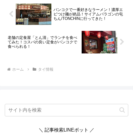
バンコクで一番好きなラーメン！濃厚エ
ビつけ麺が絶品！サイアムパラゴンの屯
ちん/TONCHINに行ってきた！
老舗の定食屋「とん清」でランチを食べ
てみた！コスパの良い定食がバンコクで
食べられる！
ホーム
タイ情報
＼ 記事検索LINEボット ／