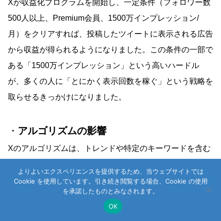
Xが収益化プログラムを開始し、一定条件（フォロワー数
500人以上、Premium会員、1500万インプレッション/
月）をクリアすれば、投稿したツイートに表示される広告
から収益が得られるようになりました。この条件の一部で
ある「1500万インプレッション」という高いハードル
が、多くの人に「とにかく表示回数を稼ぐ」という戦略を
取らせるきっかけになりました。
・
アルゴリズムの影響
Xのアルゴリズムは、トレンドや特定のキーワードを含む
投稿を優先的に表示する傾向があります。そのため、トレ
よりよいエクスペリエンスを提供するため、当ウェブサイトでは
ンドキーワードを乱用する戦術が生まれました。
Cookie を使用しています。引き続き閲覧する場合、Cookie の使用
を承諾したものとみなされます。
OK
・
成功例の拡散