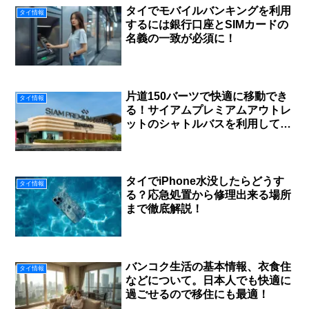
タイでモバイルバンキングを利用
タイ情報
するには銀行口座とSIMカードの
名義の一致が必須に！
片道150バーツで快適に移動でき
タイ情報
る！サイアムプレミアムアウトレ
ットのシャトルバスを利用してみ
た！
タイでiPhone水没したらどうす
タイ情報
る？応急処置から修理出来る場所
まで徹底解説！
バンコク生活の基本情報、衣食住
タイ情報
などについて。日本人でも快適に
過ごせるので移住にも最適！