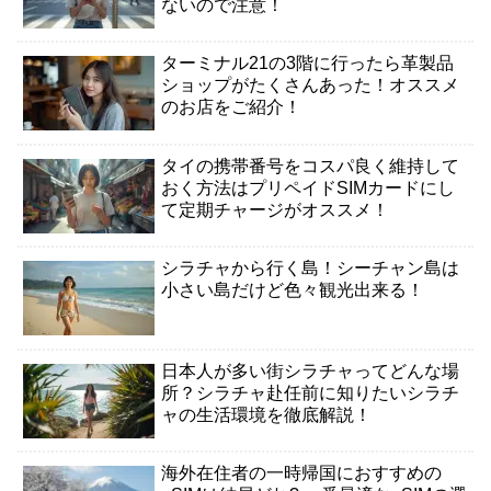
ないので注意！
ターミナル21の3階に行ったら革製品
ショップがたくさんあった！オススメ
のお店をご紹介！
タイの携帯番号をコスパ良く維持して
おく方法はプリペイドSIMカードにし
て定期チャージがオススメ！
シラチャから行く島！シーチャン島は
小さい島だけど色々観光出来る！
日本人が多い街シラチャってどんな場
所？シラチャ赴任前に知りたいシラチ
ャの生活環境を徹底解説！
海外在住者の一時帰国におすすめの