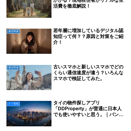
かかる？現地在住者がリアルな生
活費を徹底解説！
若年層に増加しているデジタル認
通信関連
知症って何？？原因と対策をご紹
介！
古いスマホと新しいスマホでどの
通信関連
くらい通信速度が違う？いろんな
スマホで検証してみた。
タイの物件探しアプリ
タイ情報
「DDProperty」が普通に日本人
でも使いやすいと思う。｜バンコ
ク引っ越し・移住