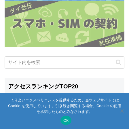
アクセスランキングTOP20
よりよいエクスペリエンスを提供するため、当ウェブサイトでは
タイの宝くじ（ロッタリー）を買って
Cookie を使用しています。引き続き閲覧する場合、Cookie の使用
みた。当選の確認方法もご紹介。
を承諾したものとみなされます。
OK