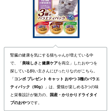
腎臓の健康を気にする猫ちゃんが増えている中
で、「
美味しさ
と
健康ケア
を両立」したおやつを
探している飼い主さんにぴったりなのがこちら。
「
コンボ プレゼント キャット おやつ 3種のバラエ
ティパック（90g）
」は、愛猫が楽しめる3つの味
と栄養設計が魅力の、
国産・かりかりドライタイ
プのおやつ
です。