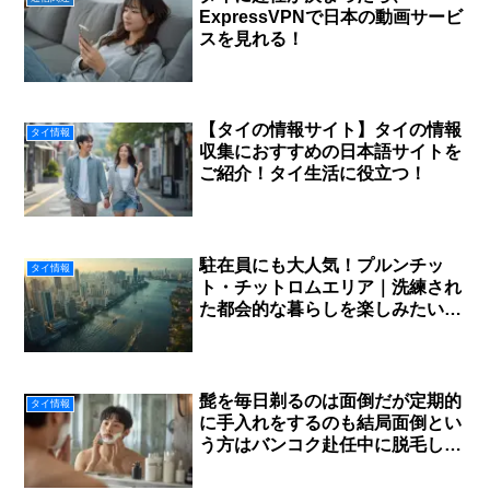
ExpressVPNで日本の動画サービ
スを見れる！
【タイの情報サイト】タイの情報
タイ情報
収集におすすめの日本語サイトを
ご紹介！タイ生活に役立つ！
駐在員にも大人気！プルンチッ
タイ情報
ト・チットロムエリア｜洗練され
た都会的な暮らしを楽しみたい方
におすすめ
髭を毎日剃るのは面倒だが定期的
タイ情報
に手入れをするのも結局面倒とい
う方はバンコク赴任中に脱毛して
みよう！