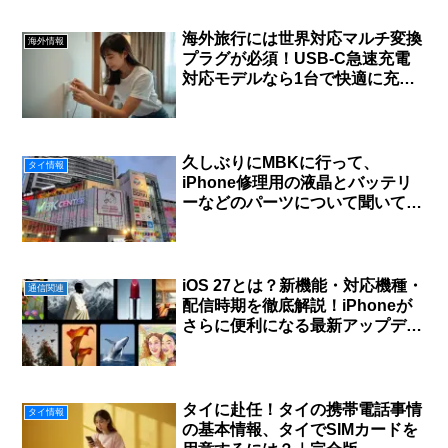
海外旅行には世界対応マルチ変換
海外情報
プラグが必須！USB-C急速充電
対応モデルなら1台で快適に充電
できる
久しぶりにMBKに行って、
タイ情報
iPhone修理用の液晶とバッテリ
ーなどのパーツについて聞いてみ
た。
iOS 27とは？新機能・対応機種・
通信関連
配信時期を徹底解説！iPhoneが
さらに便利になる最新アップデー
ト
タイに赴任！タイの携帯電話事情
タイ情報
の基本情報、タイでSIMカードを