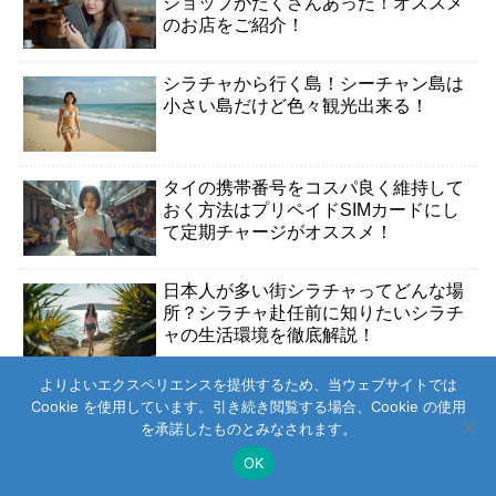
ショップがたくさんあった！オススメ
のお店をご紹介！
シラチャから行く島！シーチャン島は
小さい島だけど色々観光出来る！
タイの携帯番号をコスパ良く維持して
おく方法はプリペイドSIMカードにし
て定期チャージがオススメ！
日本人が多い街シラチャってどんな場
所？シラチャ赴任前に知りたいシラチ
ャの生活環境を徹底解説！
よりよいエクスペリエンスを提供するため、当ウェブサイトでは
タイ語版ポケモンカードをタイのドン
Cookie を使用しています。引き続き閲覧する場合、Cookie の使用
キホーテで買って開封してみる。
を承諾したものとみなされます。
OK