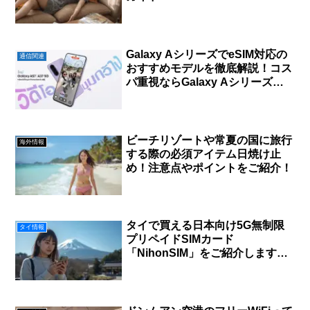
Galaxy AシリーズでeSIM対応の
通信関連
おすすめモデルを徹底解説！コス
パ重視ならGalaxy Aシリーズが
おすすめ
ビーチリゾートや常夏の国に旅行
海外情報
する際の必須アイテム日焼け止
め！注意点やポイントをご紹介！
タイで買える日本向け5G無制限
タイ情報
プリペイドSIMカード
「NihonSIM」をご紹介します！
一時帰国で快適にスマホを使う選
択肢！