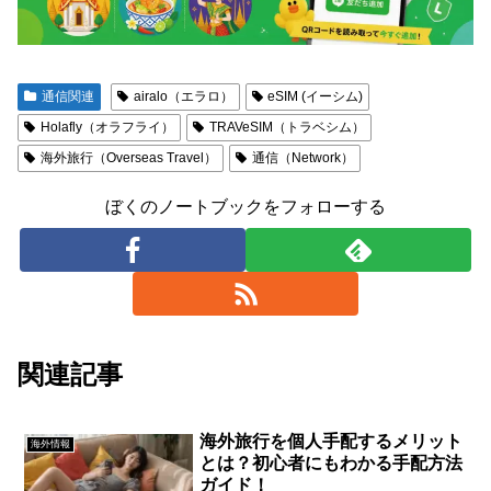
通信関連
airalo（エラロ）
eSIM (イーシム)
Holafly（オラフライ）
TRAVeSIM（トラベシム）
海外旅行（Overseas Travel）
通信（Network）
ぼくのノートブックをフォローする
関連記事
海外旅行を個人手配するメリット
海外情報
とは？初心者にもわかる手配方法
ガイド！