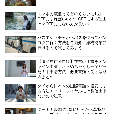
スマホの電源ってどのくらいに1回
OFFにすればいいの？OFFにする理由
は？OFFにしない方が良い？
バスでシラチャからバスを使ってバン
コクに行く方法をご紹介！結構簡単に
行けるので試してみよう！
【タイ在住者向け】在留証明書をオン
ライン申請したらめちゃくちゃ楽だっ
た！｜申請方法・必要書類・受け取り
方まとめ
タイから日本への国際電話を格安にす
る方法！フリーダイヤルには発信出来
ないので注意！
ターミナル21の3階に行ったら革製品