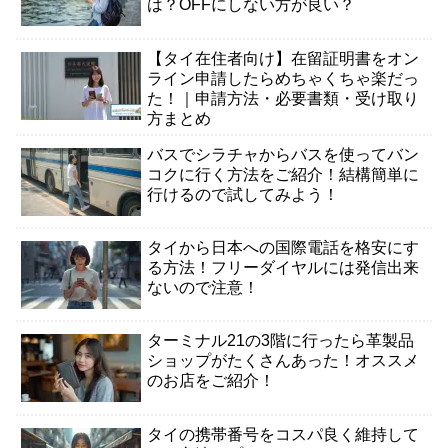
は？OFFにしない方が良い？
【タイ在住者向け】在留証明書をオン
ライン申請したらめちゃくちゃ楽だっ
た！｜申請方法・必要書類・受け取り
方まとめ
バスでシラチャからバスを使ってバン
コクに行く方法をご紹介！結構簡単に
行けるので試してみよう！
タイから日本への国際電話を格安にす
る方法！フリーダイヤルには発信出来
ないので注意！
ターミナル21の3階に行ったら革製品
ショップがたくさんあった！オススメ
のお店をご紹介！
タイの携帯番号をコスパ良く維持して