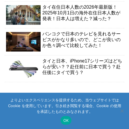
タイ在住日本人数の2026年最新版！
2025年10月1日の海外在住日本人数が
発表！日本人は増えた？減った？
バンコクで日本のテレビを見れるサー
ビスがかなり多いので、どこが良いの
か色々調べて比較してみた！
タイと日本、iPhone17シリーズはどち
らが安い？？赴任前に日本で買う？赴
任後にタイで買う？
よりよいエクスペリエンスを提供するため、当ウェブサイトでは
新着記事
Cookie を使用しています。引き続き閲覧する場合、Cookie の使用
を承諾したものとみなされます。
電話番号と銀行口座の紐付けが出来て
OK
いないとモバイルバンキングが使えな