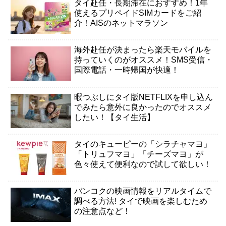
タイ赴任・長期滞在におすすめ！1年
使えるプリペイドSIMカードをご紹
介！AISのネットマラソン
海外赴任が決まったら楽天モバイルを
持っていくのがオススメ！SMS受信・
国際電話・一時帰国が快適！
暇つぶしにタイ版NETFLIXを申し込ん
でみたら意外に良かったのでオススメ
したい！【タイ生活】
タイのキューピーの「シラチャマヨ」
「トリュフマヨ」「チーズマヨ」が
色々使えて便利なので試して欲しい！
バンコクの映画情報をリアルタイムで
調べる方法! タイで映画を楽しむため
の注意点など！