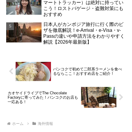
マートトラッカー）は絶対に持ってい
こう！ロストバゲージ・盗難対策にも
おすすめ
日本人がカンボジア旅行に行く際のビ
ザを徹底解説！e-Arrival・e-Visa・v-
Passの違いや申請方法をわかりやすく
解説【2026年最新版】
バンコクで初めて二郎系ラーメンを食べ
るならここ！おすすめ店をご紹介！
カオヤイドライブでThe Chocolate
Factoryに寄ってみた！バンコクのお店も
一応ある！
ホーム
海外情報