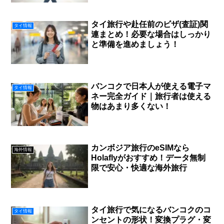
タイ旅行や赴任前のビザ(査証)関
タイ情報
連まとめ！必要な場合はしっかり
と準備を進めましょう！
バンコクで日本人が使える電子マ
タイ情報
ネー完全ガイド｜旅行者は使える
物はあまり多くない！
カンボジア旅行のeSIMなら
海外情報
Holaflyがおすすめ！データ無制
限で安心・快適な海外旅行
タイ旅行で気になるバンコクのコ
タイ情報
ンセントの形状！変換プラグ・変