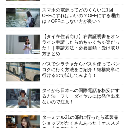
スマホの電源ってどのくらいに1回
OFFにすればいいの？OFFにする理由
は？OFFにしない方が良い？
【タイ在住者向け】在留証明書をオン
ライン申請したらめちゃくちゃ楽だっ
た！｜申請方法・必要書類・受け取り
方まとめ
バスでシラチャからバスを使ってバン
コクに行く方法をご紹介！結構簡単に
行けるので試してみよう！
タイから日本への国際電話を格安にす
る方法！フリーダイヤルには発信出来
ないので注意！
ターミナル21の3階に行ったら革製品
ショップがたくさんあった！オススメ