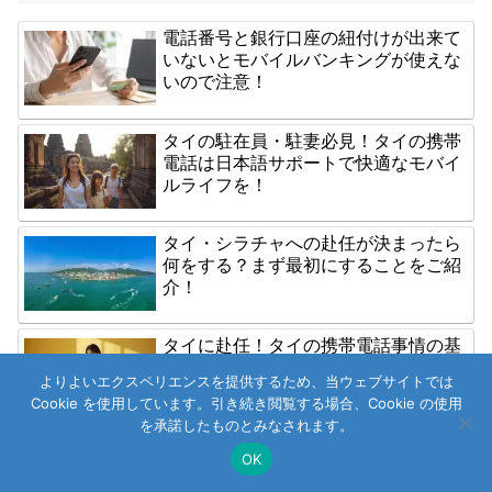
電話番号と銀行口座の紐付けが出来て
いないとモバイルバンキングが使えな
いので注意！
タイの駐在員・駐妻必見！タイの携帯
電話は日本語サポートで快適なモバイ
ルライフを！
タイ・シラチャへの赴任が決まったら
何をする？まず最初にすることをご紹
介！
タイに赴任！タイの携帯電話事情の基
本情報、タイでSIMカードを用意する
よりよいエクスペリエンスを提供するため、当ウェブサイトでは
には？｜完全版
Cookie を使用しています。引き続き閲覧する場合、Cookie の使用
を承諾したものとみなされます。
タイでの引っ越し、荷造りを自分です
OK
る際の梱包アイテムはLAZADAで全部