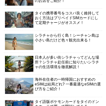
のお店をご紹介！
タイの携帯番号をコスパ良く維持して
おく方法はプリペイドSIMカードにし
て定期チャージがオススメ！
シラチャから行く島！シーチャン島は
小さい島だけど色々観光出来る！
日本人が多い街シラチャってどんな場
所？シラチャ赴任前に知りたいシラチ
ャの生活環境を徹底解説！
海外在住者の一時帰国におすすめの
eSIMは結局どれ? 一番最適なeSIMの選
び方をご紹介！
タイ語版ポケモンカードをタイのドン