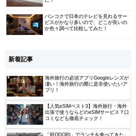
に！
バンコクで日本のテレビを見れるサー
ビスがかなり多いので、どこが良いの
か色々調べて比較してみた！
新着記事
海外旅行の必須アプリGoogleレンズが
凄い！海外旅行の際に是非使いたいア
プリ！
【人気eSIMベスト3】海外旅行・海外
出張で使うならどのeSIMサービス？口
コミなども徹底チェック！
「IRODORI」でランチを食べてきた。